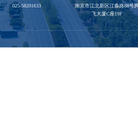
025-58201633
南京市江北新区江淼路88号
飞大厦C座19F